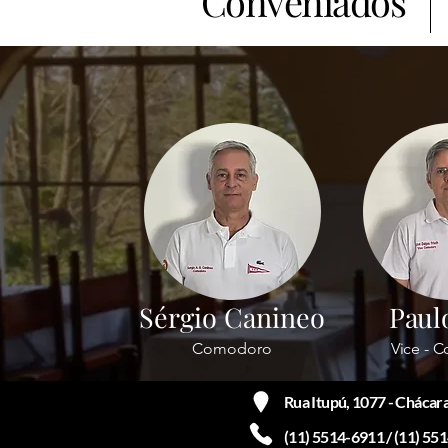
Conveniados
Sérgio Canineo
Paul
Comodoro
Vice - 
Rua Itupú, 1077 - Chácara
(11) 5514-6911 / (11) 55