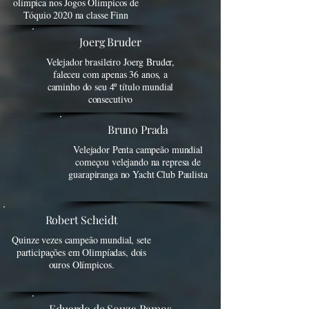
olímpica nos Jogos Olímpicos de
Tóquio 2020 na classe Finn
Joerg Bruder
Velejador brasileiro Joerg Bruder,
faleceu com apenas 36 anos, a
caminho do seu 4º título mundial
consecutivo
Bruno Prada
Velejador Penta campeão mundial
começou velejando na represa de
guarapiranga no Yacht Club Paulista
Robert Scheidt
Quinze vezes campeão mundial, sete
participações em Olimpíadas, dois
ouros Olímpicos.
Eduardo de Souza Ramos