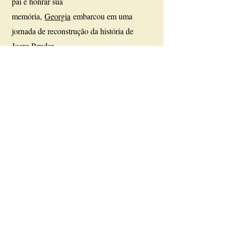
pai e honrar sua
memória,
Georgia
embarcou em uma
jornada de reconstrução da história de
Joerg Bruder.
Com determinação e perseverança, Georgia
entrevistou amigos, velejadores e
familiares. Ela investigou documentos e
fotos antigas, vasculhando cada pista e
fragmento de informação disponível. Aos
poucos, ela reconstruiu a trajetória
esplêndida de seu pai, revelando sua paixão
pela vela, suas conquistas e seu espírito
competitivo.
Quase 50 anos depois do trágico acidente,
apesar da dolorosa perda, a presença de